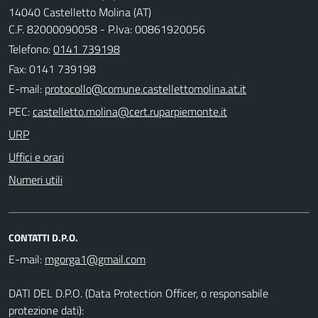
14040 Castelletto Molina (AT)
C.F. 82000090058 - P.Iva: 00861920056
Telefono:
0141 739198
Fax: 0141 739198
E-mail:
PEC:
URP
Uffici e orari
Numeri utili
CONTATTI D.P.O.
E-mail:
DATI DEL D.P.O. (Data Protection Officer, o responsabile
protezione dati):