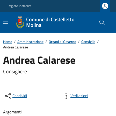
Regione Piemonte
Comune di Castelletto
Molina
Home
/
Amministrazione
/
Organi di Governo
/
Consiglio
/
Andrea Calarese
Andrea Calarese
Consigliere
Condividi
Vedi azioni
Argomenti