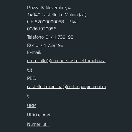
Piazza IV Novembre, 4,
14040 Castelletto Molina (AT)
C.F. 82000090058 - P.Iva:
00861920056
Telefono:
0141 739198
Fax: 0141 739198
E-mail:
PEC:
URP
Uffici e orari
Numeri utili