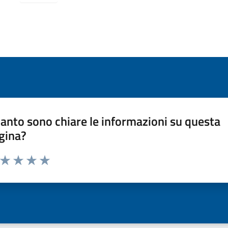
anto sono chiare le informazioni su questa
gina?
a da 1 a 5 stelle la pagina
ta 1 stelle su 5
Valuta 2 stelle su 5
Valuta 3 stelle su 5
Valuta 4 stelle su 5
Valuta 5 stelle su 5