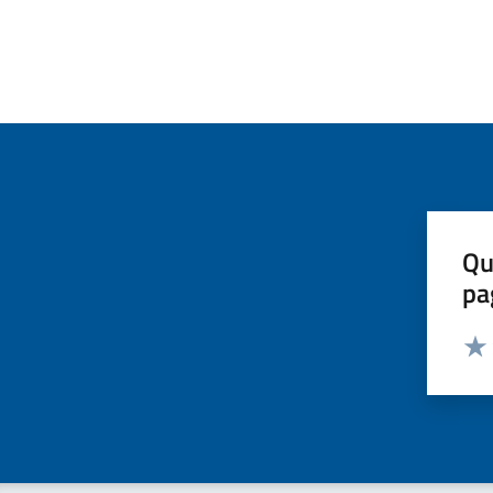
Qu
pa
Valut
Valu